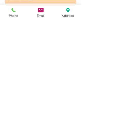
お陰様で4周年！
Phone
Email
Address
今からでも出来る薄毛予防
の3つの方法！
第三日曜日、月曜日はお休みです。
ＮＥＷＢＡＲＢＥＲスタイル到来！